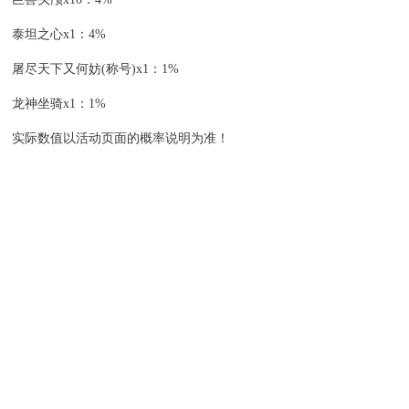
泰坦之心x1：4%
屠尽天下又何妨(称号)x1：1%
龙神坐骑x1：1%
实际数值以活动页面的概率说明为准！