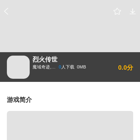
烈火传世
0.0分
魔域奇迹,策略回合,角色扮演
0
人下载
0MB
游戏简介