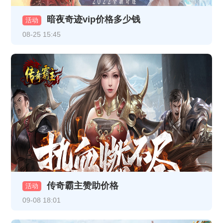
暗夜奇迹vip价格多少钱
《龙破九天》12月16日10:00-12:00 合服公告
活动
08-25 15:45
《热血战纪》12月8日合服公告
《龙破九天》12月5日16:30-17:30更新内容（以此为准，日期是12月5日）
《龙破九天》线下返利
《乱世诸侯》11月18日合服公告
《乱世诸侯》线下活动
《热血战纪》11月17日+11月19日合服公告
《乱世诸侯》精彩开服活动
传奇霸主赞助价格
《乱世诸侯》精彩开服活动
活动
09-08 18:01
《热血战纪》10月29日-10月31日重阳线下返利活动