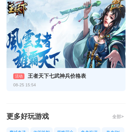
《天地诸神》10月20日13:00停服维护公告
《热血战纪》10月17日合服公告
《热血战纪》10月14日合服公告
《热血战纪》10月9日合服公告
《传奇时代》10月9号合服公告
《热血战纪》10月3日合服公告
王者天下七武神兵价格表
《传奇时代》10月3号合服公告
活动
08-25 15:54
《热血战纪》10.1-10.8节日限时充值活动
《热血战纪》9月29日15:30更新公告
《狩猎幻想》9.29-10.8限时活动
更多好玩游戏
全部>
《传奇时代》9月26号合服公告