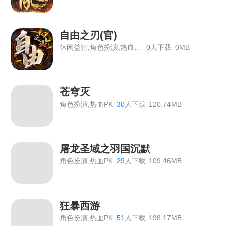
《血饮龙纹》历史累计线下返利
《血饮龙纹》单日线下返利
自由之刃(官)
休闲益智,角色扮演,热血PK
0
人下载
0MB
《血饮龙纹》VIP价格表
传奇霸主线下活动
苍穹灭
【双倍传奇】线下个性称号返利活动
角色扮演,热血PK
30
人下载
120.74MB
《龙域世界》线下返利
《绝世秘籍》2026年7月6日合服公告
屠龙圣域之羽国沉默
《九曲封神》开服活动
角色扮演,热血PK
29
人下载
109.46MB
《霸者天下》5月22日合服公告
《霸者天下》5月22日维护公告
狂暴西游
《霸者天下》5月12日维护公告
角色扮演,热血PK
51
人下载
198.17MB