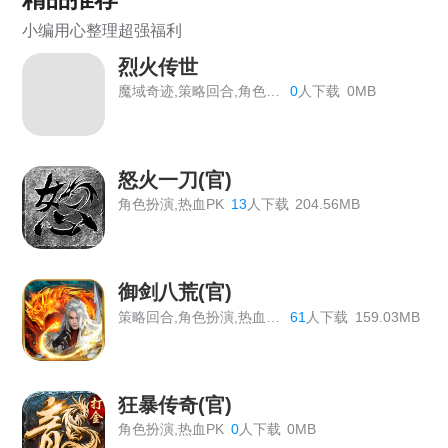
《战Online》首服开启
小编用心整理超强福利
《维京传奇》线下返利终身累充
烈火传世
《热血战歌之创世》线下充值道具返利活动
魔域奇迹,策略回合,角色扮演
0
人下载
0MB
《战Online》线下返利活动公告
《大圣外传》线下返利活动总览
怒火一刀(官)
角色扮演,热血PK
13
人下载
204.56MB
《战旗飘》线下活动
《热血大明》线下累充活动
御剑八荒(官)
《百战沙城》长期线下返利活动，有新增道具
策略回合,角色扮演,热血PK
61
人下载
159.03MB
《原始传奇》最新线下活动
《神仙道》开服表
狂暴传奇(官)
《血饮龙纹》双11狂欢活动
角色扮演,热血PK
0
人下载
0MB