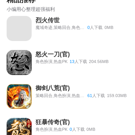
《热血战歌之创世》线下充值道具返利活动
小编用心整理超强福利
《战Online》线下返利活动公告
烈火传世
魔域奇迹,策略回合,角色扮演
0
人下载
0MB
《大圣外传》线下返利活动总览
《战旗飘》线下活动
怒火一刀(官)
《热血大明》线下累充活动
角色扮演,热血PK
13
人下载
204.56MB
《百战沙城》长期线下返利活动，有新增道具
《原始传奇》最新线下活动
御剑八荒(官)
《神仙道》开服表
策略回合,角色扮演,热血PK
61
人下载
159.03MB
《血饮龙纹》双11狂欢活动
《血饮龙纹》历史累计线下返利
狂暴传奇(官)
角色扮演,热血PK
0
人下载
0MB
《血饮龙纹》单日线下返利