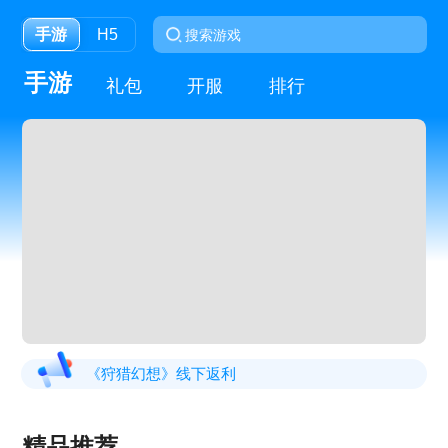
手游
H5
手游
礼包
开服
排行
《狩猎幻想》线下返利
《战Online》首服开启
《维京传奇》线下返利终身累充
精品推荐