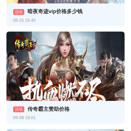
暗夜奇迹vip价格多少钱
《至尊传说》线下累充返利活动公告
活动
08-25 15:45
《至尊传说》VIP介绍
《龙破九天》12月16日10:00-12:00 合服公告
《热血战纪》12月8日合服公告
《龙破九天》12月5日16:30-17:30更新内容（以此为准，日期是12月5日）
《龙破九天》线下返利
《乱世诸侯》11月18日合服公告
《乱世诸侯》线下活动
传奇霸主赞助价格
《热血战纪》11月17日+11月19日合服公告
活动
09-08 18:01
《乱世诸侯》精彩开服活动