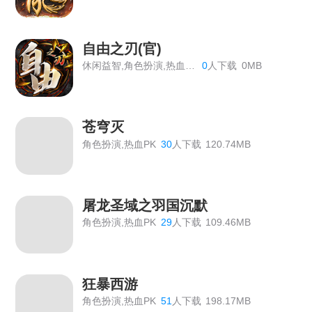
《神仙道》开服表
《血饮龙纹》双11狂欢活动
自由之刃(官)
休闲益智,角色扮演,热血PK
0
人下载
0MB
《血饮龙纹》历史累计线下返利
《血饮龙纹》单日线下返利
苍穹灭
《血饮龙纹》VIP价格表
角色扮演,热血PK
30
人下载
120.74MB
传奇霸主线下活动
【双倍传奇】线下个性称号返利活动
屠龙圣域之羽国沉默
《龙域世界》线下返利
角色扮演,热血PK
29
人下载
109.46MB
《绝世秘籍》2026年7月6日合服公告
《九曲封神》开服活动
狂暴西游
《霸者天下》5月22日合服公告
角色扮演,热血PK
51
人下载
198.17MB