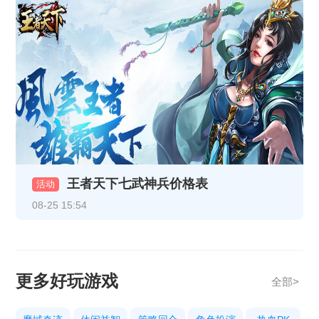
《乱世诸侯》精彩开服活动
《热血战纪》10月29日-10月31日重阳线下返利活动
《天地诸神》10月20日13:00停服维护公告
《热血战纪》10月17日合服公告
《热血战纪》10月14日合服公告
《热血战纪》10月9日合服公告
王者天下七武神兵价格表
《传奇时代》10月9号合服公告
活动
08-25 15:54
《热血战纪》10月3日合服公告
《传奇时代》10月3号合服公告
《热血战纪》10.1-10.8节日限时充值活动
更多好玩游戏
全部>
《热血战纪》9月29日15:30更新公告