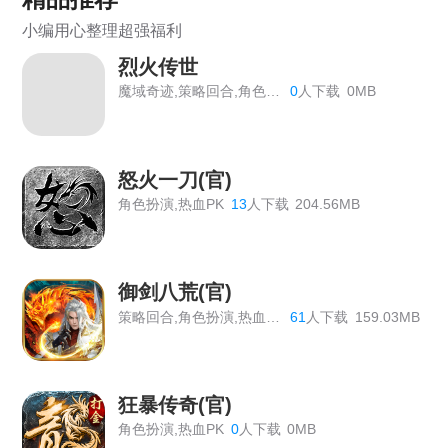
《虎符传奇》常驻线下充值返利活动
小编用心整理超强福利
《狩猎幻想》线下返利
烈火传世
《战Online》首服开启
魔域奇迹,策略回合,角色扮演
0
人下载
0MB
《维京传奇》线下返利终身累充
《热血战歌之创世》线下充值道具返利活动
怒火一刀(官)
角色扮演,热血PK
13
人下载
204.56MB
《战Online》线下返利活动公告
《大圣外传》线下返利活动总览
御剑八荒(官)
《战旗飘》线下活动
策略回合,角色扮演,热血PK
61
人下载
159.03MB
《热血大明》线下累充活动
《百战沙城》长期线下返利活动，有新增道具
狂暴传奇(官)
《原始传奇》最新线下活动
角色扮演,热血PK
0
人下载
0MB