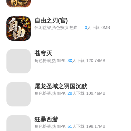
《原始传奇》最新线下活动
《神仙道》开服表
自由之刃(官)
《血饮龙纹》双11狂欢活动
休闲益智,角色扮演,热血PK
0
人下载
0MB
《血饮龙纹》历史累计线下返利
《血饮龙纹》单日线下返利
苍穹灭
角色扮演,热血PK
30
人下载
120.74MB
《血饮龙纹》VIP价格表
传奇霸主线下活动
屠龙圣域之羽国沉默
【双倍传奇】线下个性称号返利活动
角色扮演,热血PK
29
人下载
109.46MB
《龙域世界》线下返利
《绝世秘籍》2026年7月6日合服公告
狂暴西游
《九曲封神》开服活动
角色扮演,热血PK
51
人下载
198.17MB