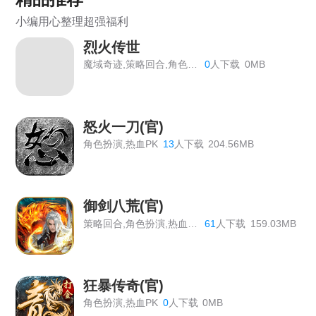
《大唐盛世》线下返利活动
小编用心整理超强福利
《虎符传奇》常驻线下充值返利活动
烈火传世
《狩猎幻想》线下返利
魔域奇迹,策略回合,角色扮演
0
人下载
0MB
《战Online》首服开启
《维京传奇》线下返利终身累充
怒火一刀(官)
角色扮演,热血PK
13
人下载
204.56MB
《热血战歌之创世》线下充值道具返利活动
《战Online》线下返利活动公告
御剑八荒(官)
《大圣外传》线下返利活动总览
策略回合,角色扮演,热血PK
61
人下载
159.03MB
《战旗飘》线下活动
《热血大明》线下累充活动
狂暴传奇(官)
《百战沙城》长期线下返利活动，有新增道具
角色扮演,热血PK
0
人下载
0MB