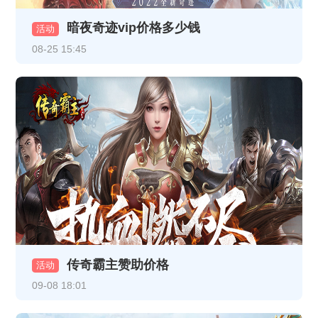
《龙破九天》12月23日10:00-12:00合服公告
暗夜奇迹vip价格多少钱
活动
08-25 15:45
《至尊传说》线下累充返利活动公告
《至尊传说》VIP介绍
《龙破九天》12月16日10:00-12:00 合服公告
《热血战纪》12月8日合服公告
《龙破九天》12月5日16:30-17:30更新内容（以此为准，日期是12月5日）
《龙破九天》线下返利
《乱世诸侯》11月18日合服公告
《乱世诸侯》线下活动
传奇霸主赞助价格
活动
09-08 18:01
《热血战纪》11月17日+11月19日合服公告