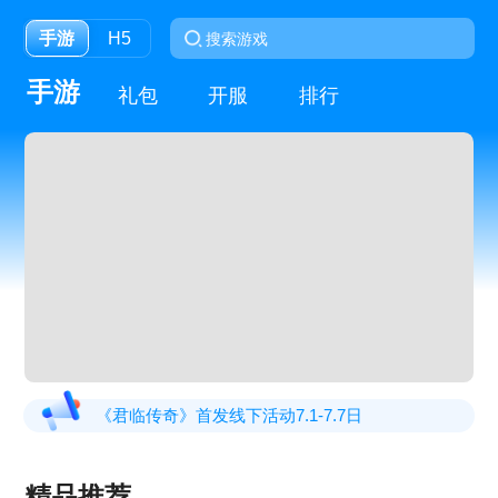
手游
H5
手游
礼包
开服
排行
《君临传奇》首发线下活动7.1-7.7日
《裁决战歌bt》返利活动
精品推荐