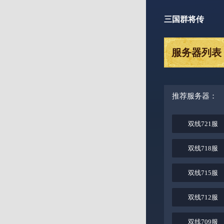
三国群将传
服务器列表
推荐服务器：
双线721服
双线718服
双线715服
双线712服
双线709服