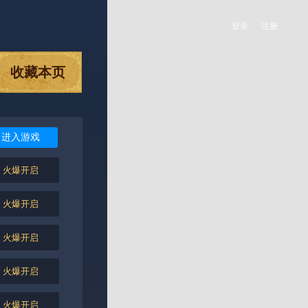
|
登录
注册
收藏本页
进入游戏
火爆开启
火爆开启
火爆开启
火爆开启
火爆开启