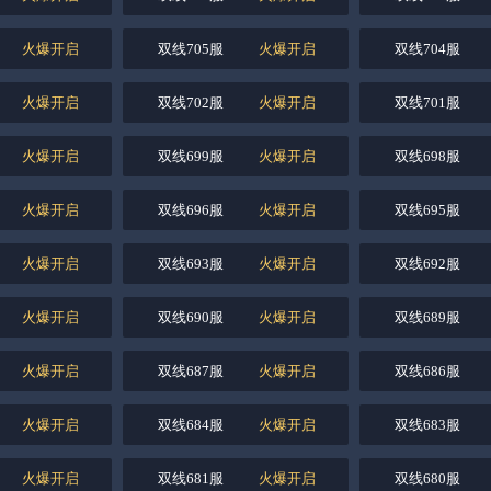
火爆开启
双线705服
火爆开启
双线704服
火爆开启
双线702服
火爆开启
双线701服
火爆开启
双线699服
火爆开启
双线698服
火爆开启
双线696服
火爆开启
双线695服
火爆开启
双线693服
火爆开启
双线692服
火爆开启
双线690服
火爆开启
双线689服
火爆开启
双线687服
火爆开启
双线686服
火爆开启
双线684服
火爆开启
双线683服
火爆开启
双线681服
火爆开启
双线680服