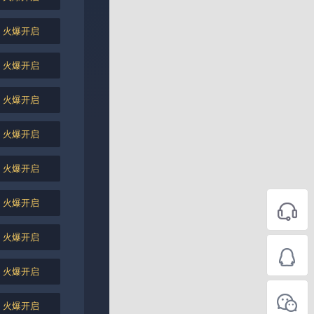
火爆开启
火爆开启
火爆开启
火爆开启
火爆开启
火爆开启
火爆开启
火爆开启
火爆开启